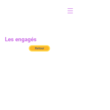
TOUR D'EURE-ET-LOIR
Les engagés
Retour